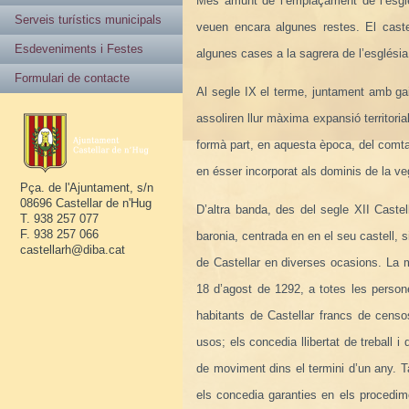
Més amunt de l’emplaçament de l’esglés
Serveis turístics municipals
veuen encara algunes restes. El caste
Esdeveniments i Festes
algunes cases a la sagrera de l’esglési
Formulari de contacte
Al segle IX el terme, juntament amb gai
assoliren llur màxima expansió territoria
formà part, en aquesta època, del comtat
en ésser incorporat als dominis de la v
Pça. de l'Ajuntament, s/n
08696 Castellar de n'Hug
D’altra banda, des del segle XII Caste
T. 938 257 077
F. 938 257 066
baronia, centrada en en el seu castell, 
castellarh@diba.cat
de Castellar en diverses ocasions. La 
18 d’agost de 1292, a totes les person
habitants de Castellar francs de censo
usos; els concedia llibertat de treball i 
de moviment dins el termini d’un any. T
els concedia garanties en els procedime