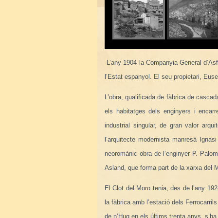
L’any 1904 la Companyia General d’Asfalt
l’Estat espanyol. El seu propietari, Eus
L’obra, qualificada de fàbrica de cascad
els habitatges dels enginyers i encarr
industrial singular, de gran valor arqu
l’arquitecte modernista manresà Igna
neoromànic obra de l’enginyer P. Paloma
Asland, que forma part de la xarxa del 
El Clot del Moro tenia, des de l’any 1924
la fàbrica amb l’estació dels Ferrocarri
de n’Hug en els últims trenta anys, s’ha 